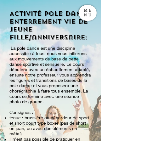
ME
Activité Pole dance
NU
enterrement vie de
jeune
fille/anniversaire:
La pole dance est une discipline
accessible à tous, nous vous initierons
aux mouvements de base de cette
danse sportive et sensuelle. Le cours
débutera avec un échauffement adapté,
ensuite notre professeur vous apprendra
les figures et transitions de bases de la
pole dance et vous proposera une
chorégraphie à faire tous ensemble. La
cours se termine avec une séance
photo de groupe.
Consignes :
tenue : brassière ou débardeur de sport
et short court type boxer (pas de short
en jean, ou avec des éléments en
métal)
il n'est pas possible de pratiquer en