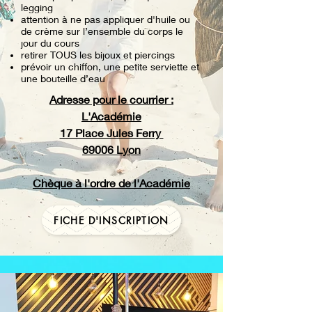
legging
attention à ne pas appliquer d'huile ou
de crème sur l’ensemble du corps le
jour du cours
retirer TOUS les bijoux et piercings
prévoir un chiffon, une petite serviette et
une bouteille d’eau
Adresse pour le courrier :
L'Académie
17 Place Jules Ferry
69006 Lyon
Chèque à l'ordre de l'Académie
FICHE D'INSCRIPTION