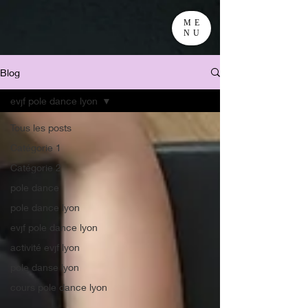
ME
NU
Blog
evjf pole dance lyon
Tous les posts
Catégorie 1
Catégorie 2
pole dance
pole dance lyon
evjf pole dance lyon
activité evjf lyon
pole danse lyon
cours pole dance lyon