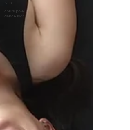
lyon
cours pole
dance lyon