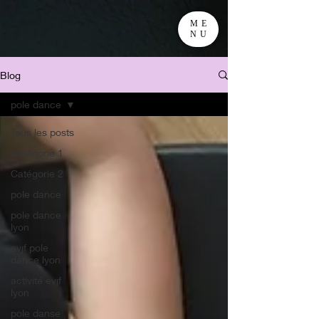
ME
NU
Blog
pole dance
Tous les posts
Catégorie 1
Catégorie 2
pole dance
pole dance
lyon
evjf pole
dance lyon
activité evjf
lyon
pole danse